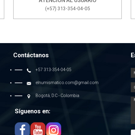
ATENCIÓN AL USUARIO
(+57) 313-354-04-05
Contáctanos
E
+57 313-354-04-05
elnumismatico.com@gmail.com
Bogotá, D.C - Colombia
Síguenos en: