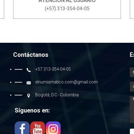
ATENCIÓN AL USUARIO
(+57) 313-354-04-05
Contáctanos
E
+57 313-354-04-05
elnumismatico.com@gmail.com
Bogotá, D.C - Colombia
Síguenos en: