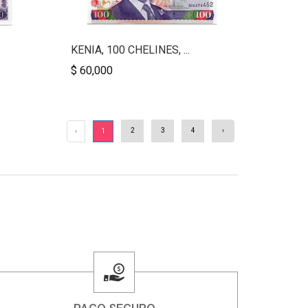
KENIA, 100 CHELINES, ...
$ 60,000
2
3
4
›
‹
1