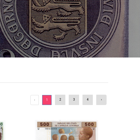
2
3
4
›
‹
1